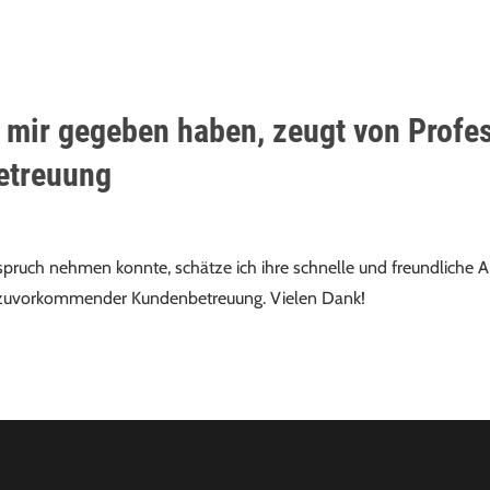
STEUERBERATUNG
ÜBER UNS
REFERENZEN
KA
ie mir gegeben haben, zeugt von Profe
etreuung
spruch nehmen konnte, schätze ich ihre schnelle und freundliche Ant
d zuvorkommender Kundenbetreuung. Vielen Dank!