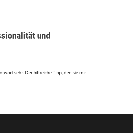
RRIERE
KONTAKT
STANDORTE
ENGLISH
ssionalität und
wort sehr. Der hilfreiche Tipp, den sie mir